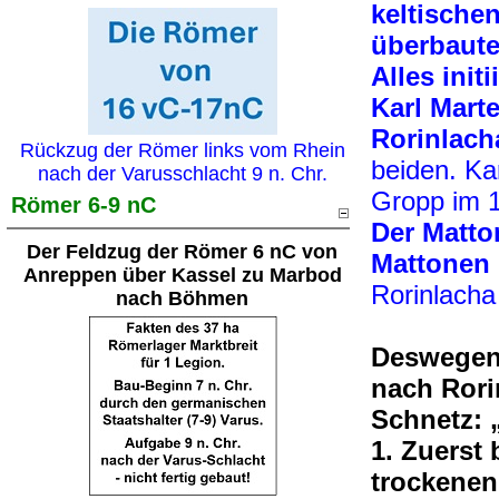
keltische
überbaute
Alles init
Karl Mart
Rorinlach
Rückzug der Römer links vom Rhein
beiden. Ka
nach der Varusschlacht 9 n. Chr.
Gropp im 1
Römer 6-9 nC
Der Matto
Der Feldzug der Römer 6 nC von
Mattonen
Anreppen über Kassel zu Marbod
Rorinlacha
nach Böhmen
Deswegen 
nach Rori
Schnetz: 
1. Zuerst
trockenen