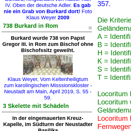
357.
IV. Oben der deutsche Adler.
Es gab
nie ein Grab von Burkard dort!
Foto
Klaus Weyer
2009
Die Kriteri
738 Burkard in Rom
Geländema
A = Identi
Burkard wurde 738 von Papst
B = Identi
Gregor III. in Rom zum Bischof ohne
Bischofssitz geweiht.
H = Identi
K = Identi
S = Identi
T = Identi
Klaus Weyer, Vom Keltenheiligtum
zum karolingischen Misssionskloster -
Neustadt am Main, April 2019, S. 55 -
Locoritum 
59.
Locoritum 
3 Skelette mit Schädeln
Geländema
Locoritum 
In der eingemauerten Kreuz-
Kapelle, im Südturm der Neustadter
Fernwegen,
Basilika