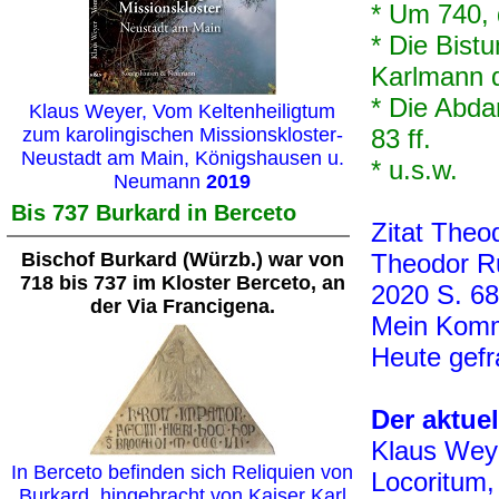
* Um 740, 
* Die Bist
Karlmann d.
* Die Abda
Klaus Weyer, Vom Keltenheiligtum
zum karolingischen Missionskloster-
83 ff.
Neustadt am Main, Königshausen u.
* u.s.w.
Neumann
2019
Bis 737 Burkard in Berceto
Zitat Theo
Bischof Burkard (Würzb.) war von
Theodor Ru
718 bis 737 im Kloster Berceto, an
2020 S. 68
der Via Francigena.
Mein Kom
Heute gefr
Der aktue
Klaus Weye
In Berceto befinden sich Reliquien von
Locoritum,
Burkard, hingebracht von Kaiser Karl