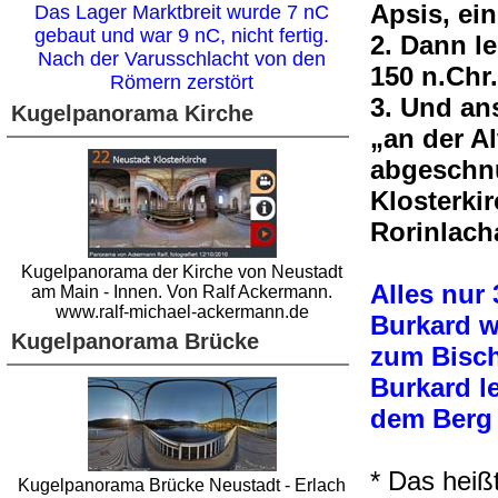
Apsis, ei
Das Lager Marktbreit wurde 7 nC
gebaut und war 9 nC, nicht fertig.
2. Dann l
Nach der Varusschlacht von den
150 n.Chr.
Römern zerstört
3. Und an
Kugelpanorama Kirche
„an der Al
abgeschnü
Klosterki
Rorinlach
Kugelpanorama der Kirche von Neustadt
Alles nur
am Main - Innen. Von Ralf Ackermann.
www.ralf-michael-ackermann.de
Burkard w
Kugelpanorama Brücke
zum Bisch
Burkard l
dem Berg 
* Das heiß
Kugelpanorama Brücke Neustadt - Erlach