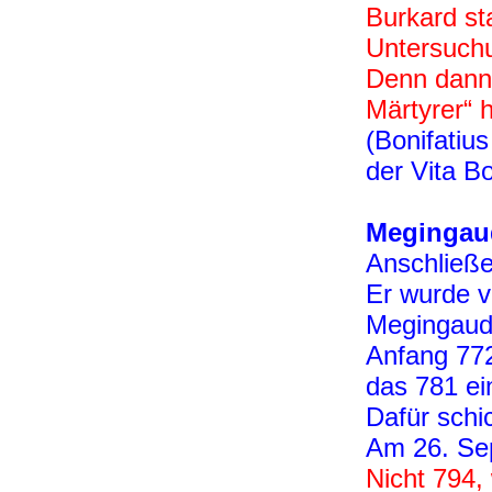
Burkard st
Untersuchu
Denn dann 
Märtyrer“ h
(Bonifatius
der Vita Bo
Megingau
Anschließe
Er wurde v
Megingaud 
Anfang 772 
das 781 ei
Dafür schi
Am 26. Sep
Nicht 794,