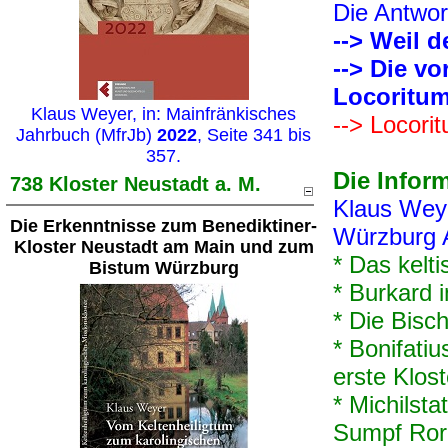
Die Antwor
--> Weil d
--> Die vo
Locoritum
Klaus Weyer, in: Mainfränkisches
--> Locori
Jahrbuch (MfrJb)
2022
, Seite 341 bis
357.
Die Infor
738 Kloster Neustadt a. M.
Klaus Weye
Die Erkenntnisse zum Benediktiner-
Würzburg A
Kloster Neustadt am Main und zum
* Das kelt
Bistum Würzburg
* Burkard i
* Die Bisc
* Bonifatiu
erste Klos
* Michilst
Sumpf Rori