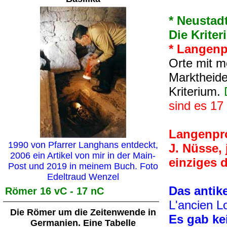
* Neustadt
Die Kriter
* Langenpr
Orte mit m
Marktheiden
Kriterium.
sind es 17
Langenpro
1990 von Pfarrer Langhans entdeckt,
J. Nüsse,
2006 ein Artikel von mir in der Main-
einziges d
Post und 2019 in meinem Buch. Foto
Edeltraud Wenzel
Das antik
Römer 16 vC - 17 nC
L'ancien L
Die Römer um die Zeitenwende in
Es gab ke
Germanien. Eine Tabelle