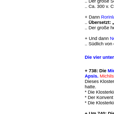
.. Der große S
.. Ca. 300 v. 
+ Dann
Rorin
..
Übersetzt:
.. Der große h
+ Und dann
N
.. Südlich von
Die vier unte
+ 738: Die
Mic
Apsis.
Michils
Dieses Kloste
hatte.
* Die Klosterk
* Der Konvent
* Die Klosterk
+ Um 740: Di