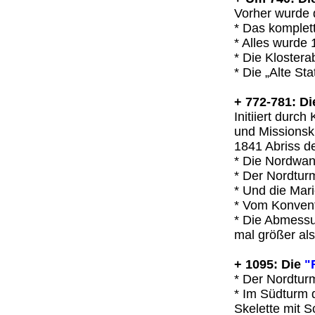
Vorher wurde 
* Das komplett
* Alles wurde
* Die Kloster
* Die „Alte St
+ 772-781: D
Initiiert durc
und Missionskl
1841 Abriss d
* Die Nordwan
* Der Nordturm
* Und die Mari
* Vom Konvent
* Die Abmessu
mal größer als 
+ 1095: Die
"
* Der Nordturm
* Im Südturm d
Skelette mit S