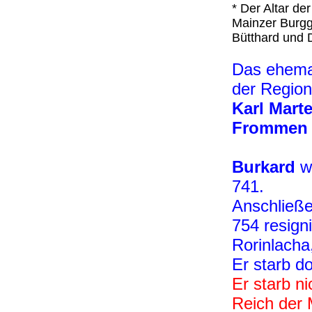
* Der Altar de
Mainzer Burgg
Bütthard und 
Das ehemal
der Region
Karl Mart
Frommen
Burkard
wa
741.
Anschließe
754 resign
Rorinlacha
Er starb do
Er starb n
Reich der 